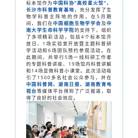
标本馆作为
中国科协“
高校星火馆
”
、
长沙市科普教育基地
，充分发挥了生
物学科普主阵地的作用，在5月期
间，我们在
中国细胞生物学学会
及
中
南大学生命科学学院
的支持下，组织
了多项精彩活动，包括4个标本馆开
放日、1场实验室开放暨主题科普研
学活动和6场团队预约参观活动。在
此期间，共举行5场一线科研工作者
的专题科普讲座、19场馆内科普讲解
和14场显微科普小课堂。此次活动吸
引了1500多名社会公众参与，并在
中国科普网
、湖南日报、湖南教育电
视台
等媒体平台得到了广泛报道，取
得了良好的社会效应。