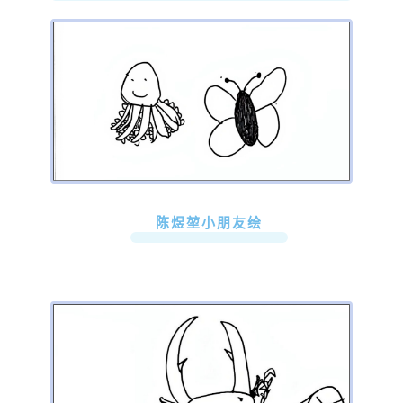
陈煜堃小朋友绘