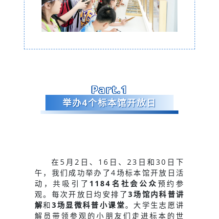
Part.1
举办4个标本馆开放日
在5月2日、16日、23日和30日下
午，我们成功举办了4场标本馆开放日活
动，共吸引了
1184名
社会公众
预约参
观。每次开放日均安排了
3场馆内科普讲
解
和
3场显微科普小课堂
。大学生志愿讲
解员带领参观的小朋友们走进标本的世