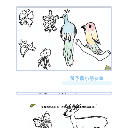
贺予晨小朋友绘